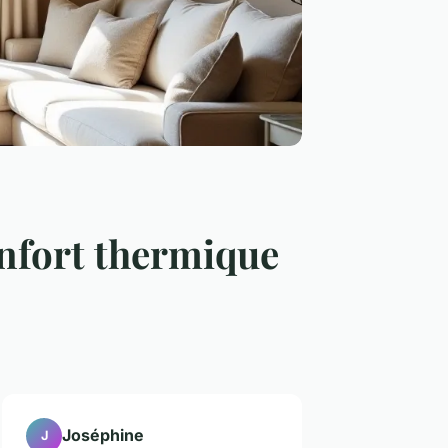
onfort thermique
Joséphine
J