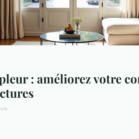
leur : améliorez votre c
actures
ture