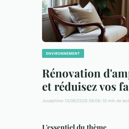
ENVIRONNEMENT
Rénovation d'amp
et réduisez vos f
Joséphine
•
13/06/2026 09:06
•
10 min de lec
L'essentiel du thème