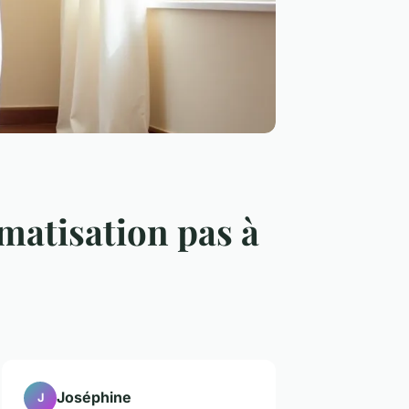
imatisation pas à
Joséphine
J