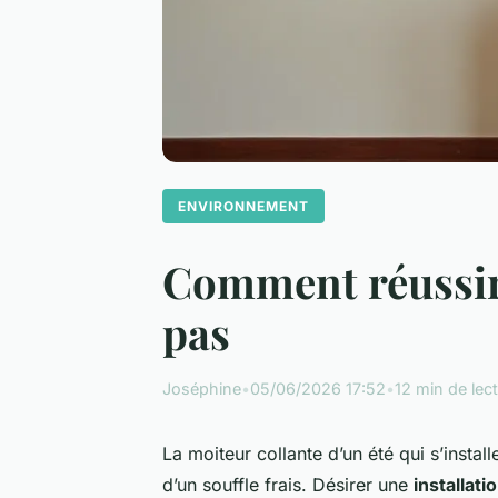
ENVIRONNEMENT
Comment réussir l
pas
Joséphine
•
05/06/2026 17:52
•
12 min de lec
La moiteur collante d’un été qui s’install
d’un souffle frais. Désirer une
installati