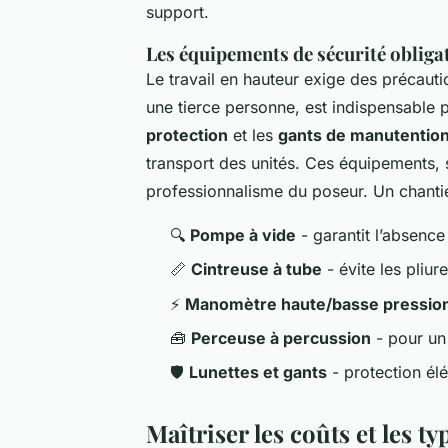
support.
Les équipements de sécurité obliga
Le travail en hauteur exige des précaut
une tierce personne, est indispensable po
protection
et les
gants de manutentio
transport des unités. Ces équipements,
professionnalisme du poseur. Un chantie
🔍
Pompe à vide
- garantit l’absence
📏
Cintreuse à tube
- évite les pliur
⚡
Manomètre haute/basse pressio
🧰
Perceuse à percussion
- pour un
🛡️
Lunettes et gants
- protection élé
Maîtriser les coûts et les t