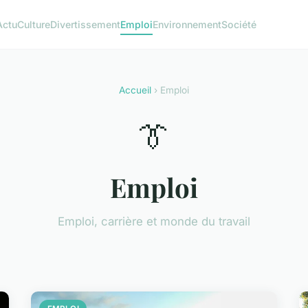
Actu
Culture
Divertissement
Emploi
Environnement
Société
Accueil
› Emploi
👔
Emploi
Emploi, carrière et monde du travail