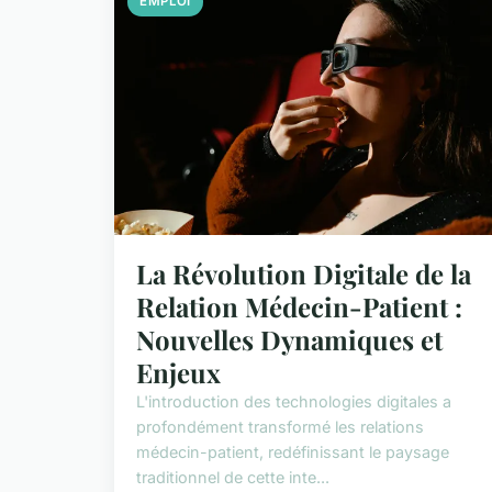
EMPLOI
La Révolution Digitale de la
Relation Médecin-Patient :
Nouvelles Dynamiques et
Enjeux
L'introduction des technologies digitales a
profondément transformé les relations
médecin-patient, redéfinissant le paysage
traditionnel de cette inte...