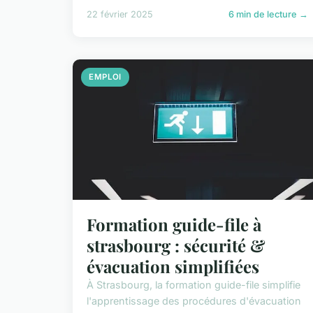
22 février 2025
6 min de lecture →
EMPLOI
Formation guide-file à
strasbourg : sécurité &
évacuation simplifiées
À Strasbourg, la formation guide-file simplifie
l'apprentissage des procédures d'évacuation