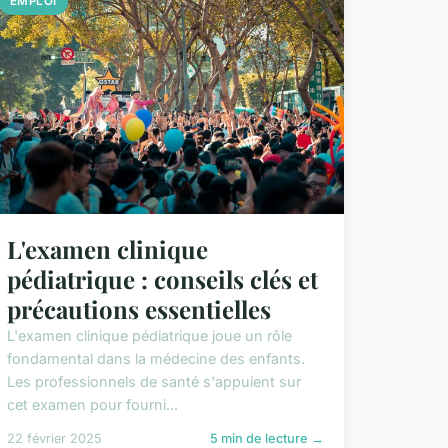
EMPLOI
L'examen clinique
pédiatrique : conseils clés et
précautions essentielles
L'examen clinique pédiatrique joue un rôle
fondamental dans la médecine des enfants.
Les professionnels de santé s'appuient sur
cet examen pour fourni...
22 février 2025
5 min de lecture →