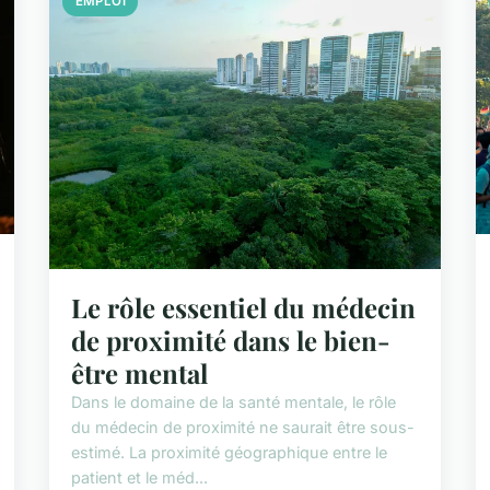
EMPLOI
Le rôle essentiel du médecin
de proximité dans le bien-
être mental
Dans le domaine de la santé mentale, le rôle
du médecin de proximité ne saurait être sous-
estimé. La proximité géographique entre le
patient et le méd...