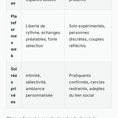
as
Pla
tef
Liberté de
Solo expérimentés,
or
rythme, échanges
personnes
me
préalables, forte
discrètes, couples
s
sélection
réfléchis
we
b
Soi
rée
Intimité,
Pratiquants
s
sélectivité,
confirmés, cercles
pri
ambiance
restreints, adeptes
vé
personnalisée
du lien social
es