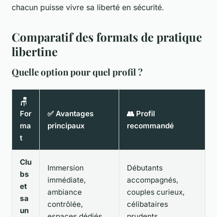
chacun puisse vivre sa liberté en sécurité.
Comparatif des formats de pratique
libertine
Quelle option pour quel profil ?
🪑
For
✅ Avantages
👥 Profil
ma
principaux
recommandé
t
Clu
Immersion
Débutants
bs
immédiate,
accompagnés,
et
ambiance
couples curieux,
sa
contrôlée,
célibataires
un
espaces dédiés
prudents